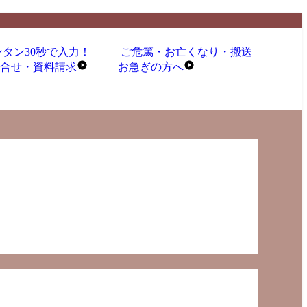
ンタン30秒で入力！
ご危篤・お亡くなり・搬送
合せ・資料請求
お急ぎ
の
方へ