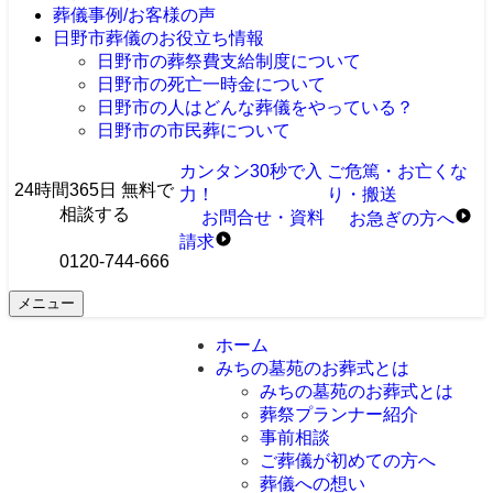
葬儀事例/お客様の声
日野市葬儀のお役立ち情報
日野市の葬祭費支給制度について
日野市の死亡一時金について
日野市の人はどんな葬儀をやっている？
日野市の市民葬について
カンタン30秒で入
ご危篤・お亡くな
24時間365日 無料で
力！
り・搬送
相談する
お問合せ・資料
お急ぎ
の
方へ
請求
0120-744-666
メニュー
ホーム
みちの墓苑のお葬式とは
みちの墓苑のお葬式とは
葬祭プランナー紹介
事前相談
ご葬儀が初めての方へ
葬儀への想い