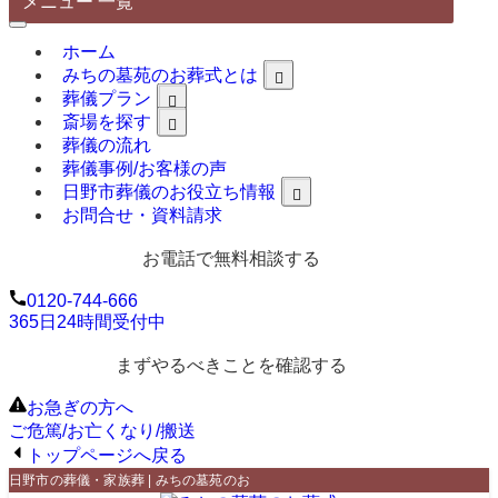
メニュー 一覧
ホーム
みちの墓苑のお葬式とは
葬儀プラン
斎場を探す
葬儀の流れ
葬儀事例/お客様の声
日野市葬儀のお役立ち情報
お問合せ・資料請求
お電話で無料相談する
0120-744-666
365日24時間受付中
まずやるべきことを確認する
お急ぎの方へ
ご危篤/お亡くなり/搬送
トップページへ戻る
日野市の葬儀・家族葬 | みちの墓苑のお葬式