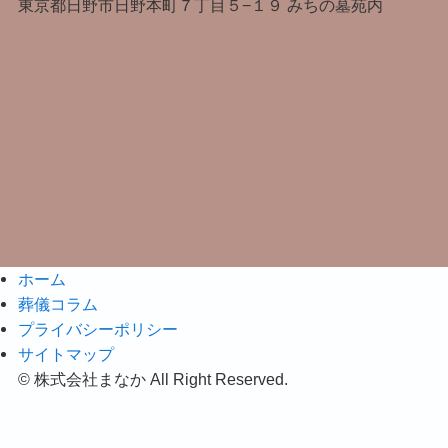
東京都日野市日野本町７丁目５−１９ みちの墓苑内
ホーム
葬儀コラム
プライバシーポリシー
サイトマップ
お気軽にお電話・ご相談ください
©
株式会社まなか All Right Reserved.
電話する
お問合せ・資料請求