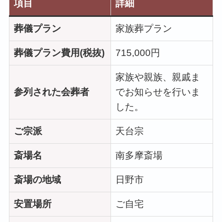
項目
詳細
葬儀プラン
家族葬プラン
葬儀プラン費用(税抜)
715,000円︎
家族や親族、親戚ま
参列された会葬者
でお知らせを行いま
した。
ご宗派
天台宗
斎場名
南多摩斎場
斎場の地域
日野市
安置場所
ご自宅