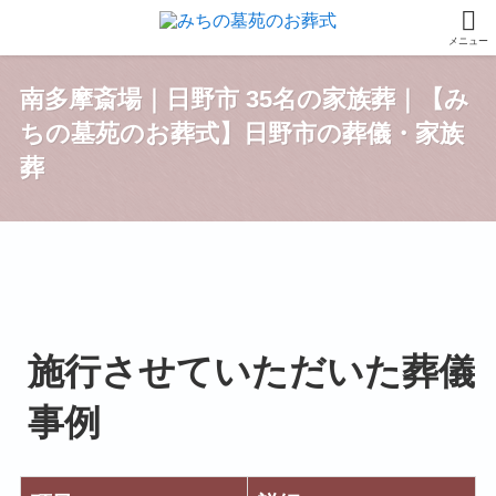
メニュー
南多摩斎場｜日野市 35名の家族葬｜【み
ちの墓苑のお葬式】日野市の葬儀・家族
葬
施行させていただいた葬儀
事例