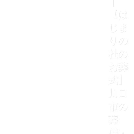
｜
【は
じま
りの
杜の
お葬
式】
川口
市の
葬
儀・