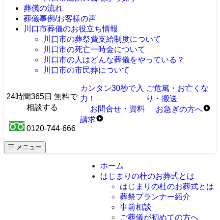
葬儀の流れ
葬儀事例/お客様の声
川口市葬儀のお役立ち情報
川口市の葬祭費支給制度について
川口市の死亡一時金について
川口市の人はどんな葬儀をやっている？
川口市の市民葬について
カンタン30秒で入
ご危篤・お亡くな
24時間365日 無料で
力！
り・搬送
相談する
お問合せ・資料
お急ぎ
の
方へ
請求
0120-744-666
メニュー
ホーム
はじまりの杜のお葬式とは
はじまりの杜のお葬式とは
葬祭プランナー紹介
事前相談
ご葬儀が初めての方へ