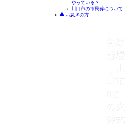
やっている？
川口市の市民葬について
お急ぎの方
谷塚
斎場
｜川
口市
8名
の火
葬式