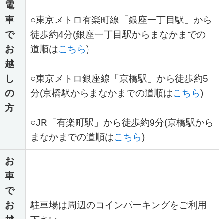
電
車
○東京メトロ有楽町線「銀座一丁目駅」から
で
徒歩約4分
(銀座一丁目駅からまなかまでの
お
道順は
こちら
)
越
し
○東京メトロ銀座線「京橋駅」から徒歩約5
の
分
(京橋駅からまなかまでの道順は
こちら
)
方
○JR「有楽町駅」から徒歩約9分
(京橋駅から
まなかまでの道順は
こちら
)
お
車
で
お
駐車場は周辺のコインパーキングをご利用