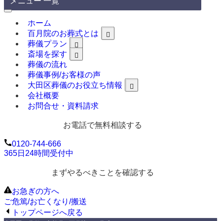
メニュー 一覧
ホーム
百月院のお葬式とは
葬儀プラン
斎場を探す
葬儀の流れ
葬儀事例/お客様の声
大田区葬儀のお役立ち情報
会社概要
お問合せ・資料請求
お電話で無料相談する
0120-744-666
365日24時間受付中
まずやるべきことを確認する
お急ぎの方へ
ご危篤/お亡くなり/搬送
トップページへ戻る