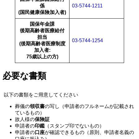
係
03-5744-1211
(国民健康保険加入者)
国保年金課
後期高齢者医療給付
担当
03-5744-1254
(後期高齢者医療制度
加入者:
75歳以上の方)
必要な書類
以下の書類をご用意してください
葬儀の
領収書
の写し（申請者のフルネームが記載され
ているもの）
故人様の
保険証
申請者の
印鑑
（スタンプ印でないもの）
申請者の
口座
が確認できるもの（原則、申請者名義の
口座に振込み）