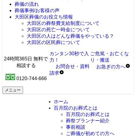
葬儀の流れ
葬儀事例/お客様の声
大田区葬儀のお役立ち情報
大田区の葬祭費支給制度について
大田区の死亡一時金について
大田区の人はどんな葬儀をやっている？
大田区の区民葬について
カンタン30秒で入
ご危篤・お亡くな
24時間365日 無料で
力！
り・搬送
相談する
お問合せ・資料
お急ぎ
の
方へ
請求
0120-744-666
メニュー
ホーム
百月院のお葬式とは
百月院のお葬式とは
葬祭プランナー紹介
事前相談
ご葬儀が初めての方へ