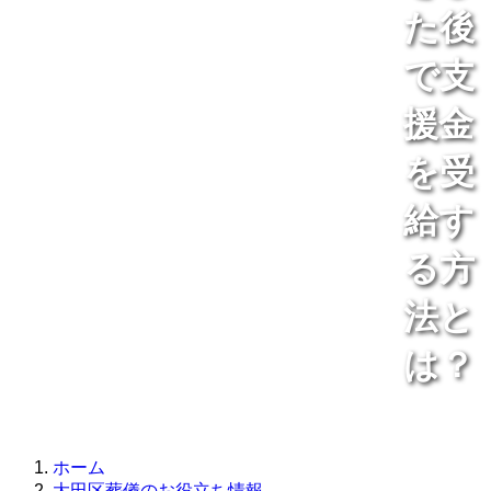
た後
で支
援金
を受
給す
る方
法と
は？
ホーム
大田区葬儀のお役立ち情報