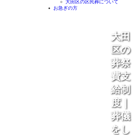
大田区の区民葬について
お急ぎの方
大田
区の
葬祭
費支
給制
度｜
葬儀
をし