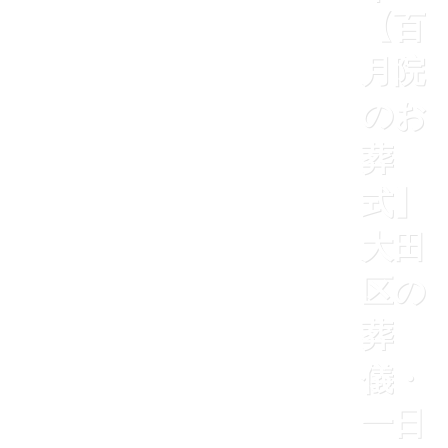
【百
月院
のお
葬
式】
大田
区の
葬
儀・
一日