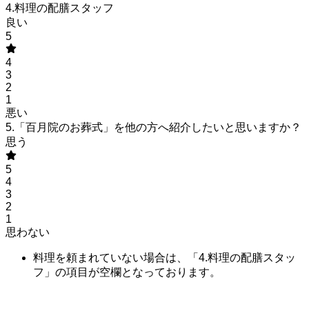
4.料理の配膳スタッフ
良い
5
4
3
2
1
悪い
5.「百月院のお葬式」を他の方へ紹介したいと思いますか？
思う
5
4
3
2
1
思わない
料理を頼まれていない場合は、「4.料理の配膳スタッ
フ」の項目が空欄となっております。