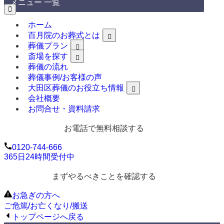
メニュー 一覧
ホーム
百月院のお葬式とは
葬儀プラン
斎場を探す
葬儀の流れ
葬儀事例/お客様の声
大田区葬儀のお役立ち情報
会社概要
お問合せ・資料請求
お電話で無料相談する
0120-744-666
365日24時間受付中
まずやるべきことを確認する
お急ぎの方へ
ご危篤/お亡くなり/搬送
トップページへ戻る