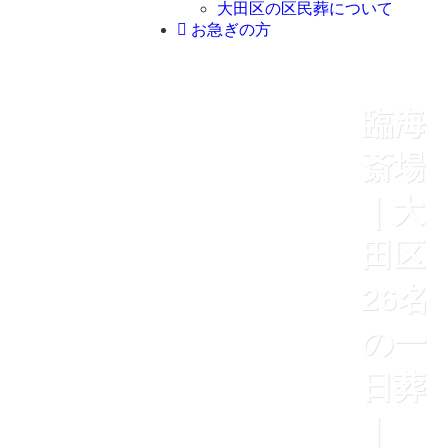
大田区の区民葬について
お急ぎの方
臨海
斎場
｜大
田区
26名
の一
日葬
｜