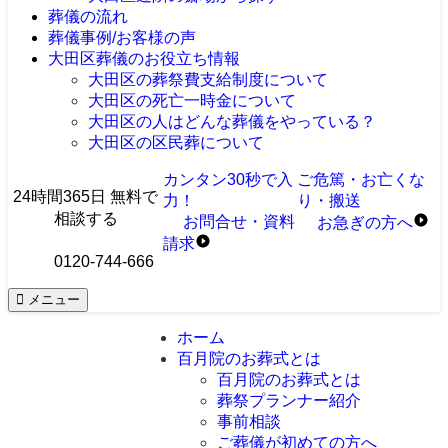
葬儀の流れ
葬儀事例/お客様の声
大田区葬儀のお役立ち情報
大田区の葬祭費支給制度について
大田区の死亡一時金について
大田区の人はどんな葬儀をやっている？
大田区の区民葬について
カンタン30秒で入
ご危篤・お亡くな
24時間365日 無料で
力！
り・搬送
相談する
お問合せ・資料
お急ぎ
の
方へ
請求
0120-744-666
メニュー
ホーム
百月院のお葬式とは
百月院のお葬式とは
葬祭プランナー紹介
事前相談
ご葬儀が初めての方へ