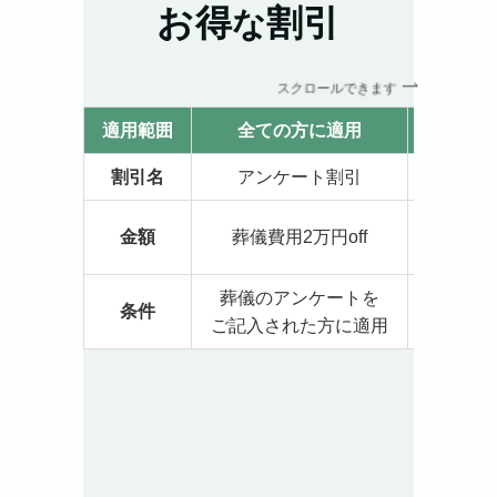
お得
割引
な
スクロールできます
適用範囲
全ての方に適用
割引名
アンケート割引
納
納骨
金額
葬儀費用2万円off
(
葬儀のアンケートを
納
条件
ご記入された方に適用
宗教者