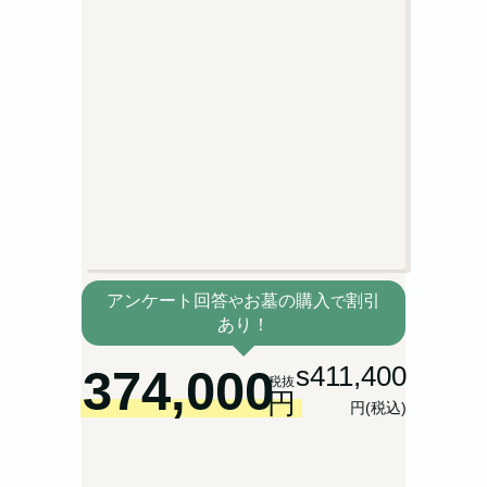
アンケート回答
お墓の購入
割引
や
で
あり！
374,000
s411,400
税抜
円
円(税込)