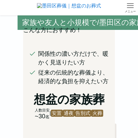
メニュー
家族や友人と小規模で/墨田区の家
こんな方におすすめ！
関係性の濃い方だけで、暖
かく見送りたい方
従来の伝統的な葬儀より、
経済的な負担を抑えたい方
想盆の家族葬
人数目安
|
安置
通夜
告別式
火葬
~30
名