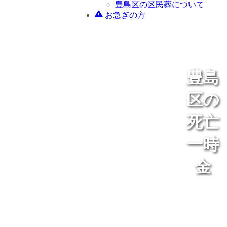
豊島区の区民葬について
お急ぎの方
豊島
区の
死亡
一時
金