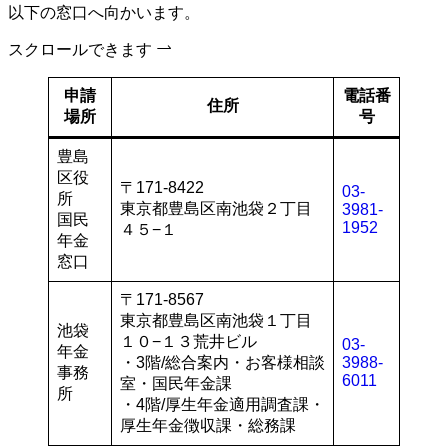
以下の窓口へ向かいます。
スクロールできます
申請
電話番
住所
場所
号
豊島
区役
〒171-8422
03-
所
東京都豊島区南池袋２丁目
3981-
国民
1952
４５−１
年金
窓口
〒171-8567
東京都豊島区南池袋１丁目
池袋
１０−１３荒井ビル
03-
年金
・3階/総合案内・お客様相談
3988-
事務
6011
室・国民年金課
所
・4階/厚生年金適用調査課・
厚生年金徴収課・総務課