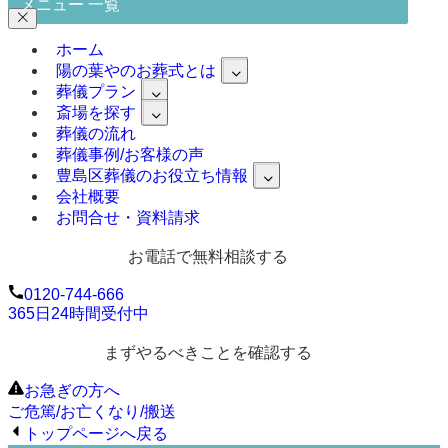
メニュー 一覧
ホーム
陽の葉やのお葬式とは
葬儀プラン
斎場を探す
葬儀の流れ
葬儀事例/お客様の声
豊島区葬儀のお役立ち情報
会社概要
お問合せ・資料請求
お電話で無料相談する
0120-744-666
365日24時間受付中
まずやるべきことを確認する
お急ぎの方へ
ご危篤/お亡くなり/搬送
トップページへ戻る