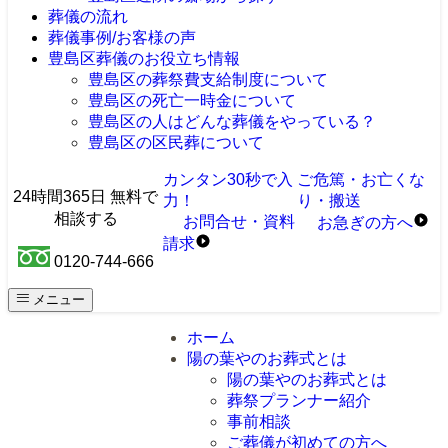
葬儀の流れ
葬儀事例/お客様の声
豊島区葬儀のお役立ち情報
豊島区の葬祭費支給制度について
豊島区の死亡一時金について
豊島区の人はどんな葬儀をやっている？
豊島区の区民葬について
カンタン30秒で入
ご危篤・お亡くな
24時間365日 無料で
力！
り・搬送
相談する
お問合せ・資料
お急ぎ
の
方へ
請求
0120-744-666
メニュー
ホーム
陽の葉やのお葬式とは
陽の葉やのお葬式とは
葬祭プランナー紹介
事前相談
ご葬儀が初めての方へ