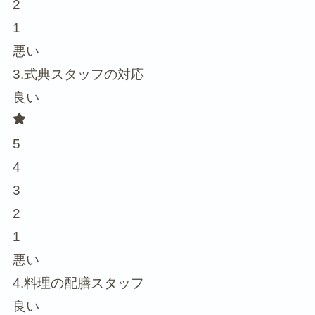
2
1
悪い
3.式典スタッフの対応
良い
5
4
3
2
1
悪い
4.料理の配膳スタッフ
良い