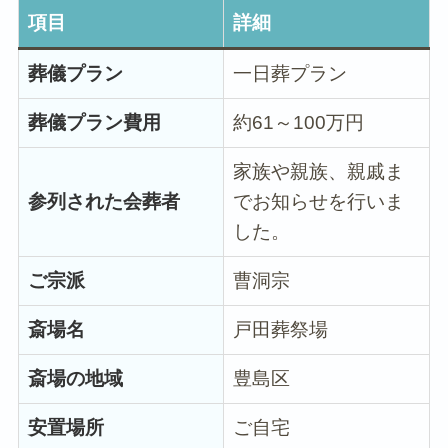
項目
詳細
葬儀プラン
一日葬プラン
葬儀プラン費用
約61～100万円︎
家族や親族、親戚ま
参列された会葬者
でお知らせを行いま
した。
ご宗派
曹洞宗
斎場名
戸田葬祭場
斎場の地域
豊島区
安置場所
ご自宅