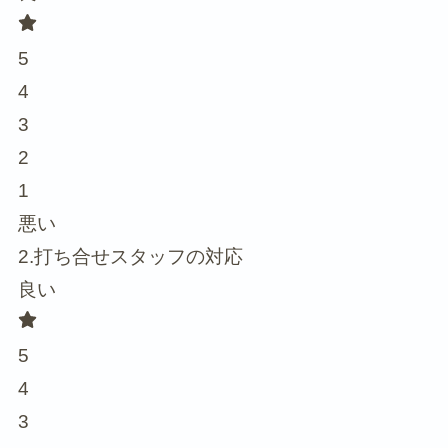
5
4
3
2
1
悪い
2.打ち合せスタッフの対応
良い
5
4
3