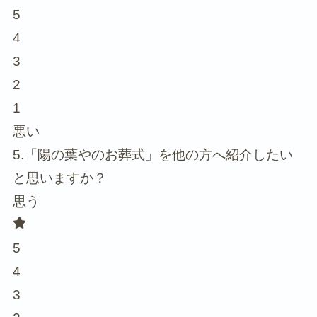
5
4
3
2
1
悪い
5.「陽の葉やのお葬式」を他の方へ紹介したい
と思いますか？
思う
5
4
3