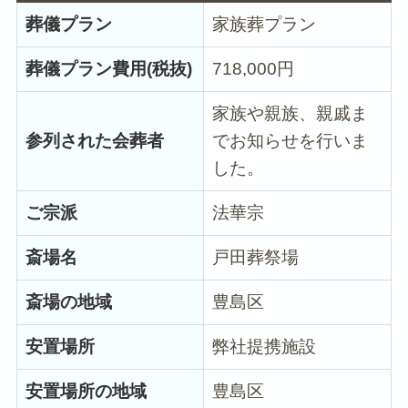
葬儀プラン
家族葬プラン
葬儀プラン費用(税抜)
718,000円︎
家族や親族、親戚ま
参列された会葬者
でお知らせを行いま
した。
ご宗派
法華宗
斎場名
戸田葬祭場
斎場の地域
豊島区
安置場所
弊社提携施設
安置場所の地域
豊島区