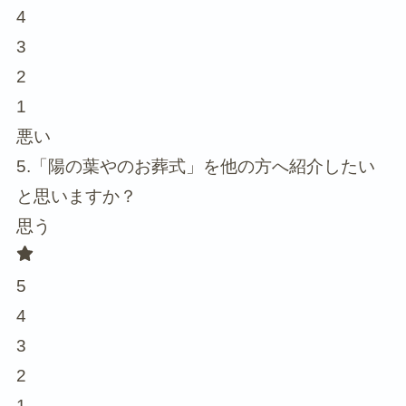
4
3
2
1
悪い
5.「陽の葉やのお葬式」を他の方へ紹介したい
と思いますか？
思う
5
4
3
2
1