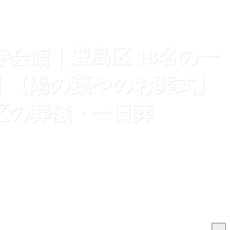
寺会館｜豊島区 18名の一
｜【陽の葉やのお葬式】
区の葬儀・一日葬