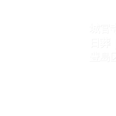
城官
日葬
豊島