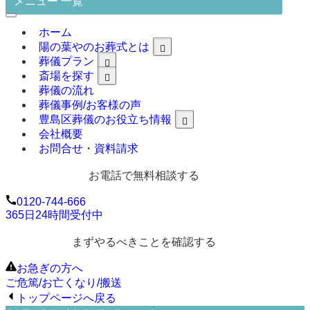
メニュー 一覧
ホーム
陽の葉やのお葬式とは
葬儀プラン
斎場を探す
葬儀の流れ
葬儀事例/お客様の声
豊島区葬儀のお役立ち情報
会社概要
お問合せ・資料請求
お電話で無料相談する
0120-744-666
365日24時間受付中
まずやるべきことを確認する
お急ぎの方へ
ご危篤/お亡くなり/搬送
トップページへ戻る