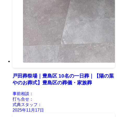
戸田葬祭場｜豊島区 10名の一日葬｜【陽の葉
やのお葬式】豊島区の葬儀・家族葬
事前相談：
打ち合せ：
式典スタッフ：
2025年11月17日