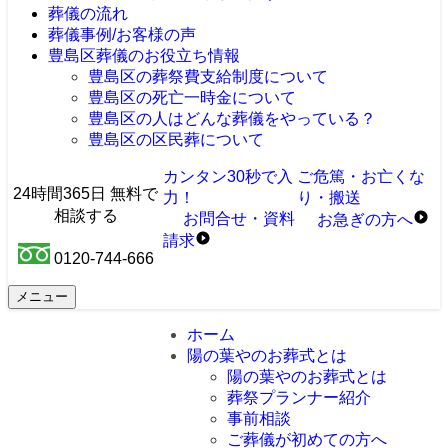
葬儀の流れ
葬儀事例/お客様の声
豊島区葬儀のお役立ち情報
豊島区の葬祭費支給制度について
豊島区の死亡一時金について
豊島区の人はどんな葬儀をやっている？
豊島区の区民葬について
カンタン30秒で入
ご危篤・お亡くな
24時間365日 無料で
力！
り・搬送
相談する
お問合せ・資料
お急ぎ
の
方へ
請求
0120-744-666
メニュー
ホーム
陽の葉やのお葬式とは
陽の葉やのお葬式とは
葬祭プランナー紹介
事前相談
ご葬儀が初めての方へ