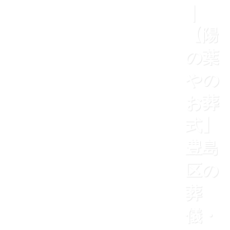
｜
【陽
の葉
やの
お葬
式】
豊島
区の
葬
儀・