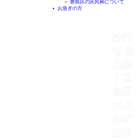
豊島区の区民葬について
お急ぎの方
妙行
寺 智
泉院
｜豊
島区
34名
の家
族葬